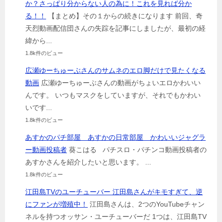
か？さっぱり分からない人の為に！これを見れば分か
る！！
【まとめ】その１からの続きになります 前回、奇
天烈動画配信団さんの失踪を記事にしましたが、最初の経
緯から...
1.8k件のビュー
広瀬ゆーちゅーぶさんのサムネのエロ脚だけで見たくなる
動画
広瀬ゆーちゅーぶさんの動画がちょいエロかわいい
んです。 いつもマスクをしていますが、それでもかわい
いです...
1.8k件のビュー
あすかのパチ部屋 あすかの日常部屋 かわいいジャグラ
ー動画投稿者
葵こはる パチスロ・パチンコ動画投稿者の
あすかさんを紹介したいと思います。 ...
1.8k件のビュー
江田島TVのユーチューバー 江田島さんがキモすぎて、逆
にファンが増殖中！
江田島さんは、2つのYouTubeチャン
ネルを持つオッサン・ユーチューバーだ 1つは、江田島TV