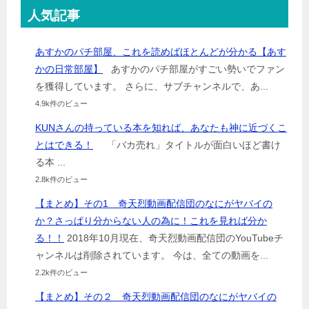
人気記事
あすかのパチ部屋、これを読めばほとんどが分かる【あす
かの日常部屋】
あすかのパチ部屋がすごい勢いでファン
を獲得しています。 さらに、サブチャンネルで、あ...
4.9k件のビュー
KUNさんの持っている本を知れば、あなたも神に近づくこ
とはできる！
「バカ売れ」タイトルが面白いほど書け
る本 ...
2.8k件のビュー
【まとめ】その1 奇天烈動画配信団のなにがヤバイの
か？さっぱり分からない人の為に！これを見れば分か
る！！
2018年10月現在、奇天烈動画配信団のYouTubeチ
ャンネルは削除されています。 今は、全ての動画を...
2.2k件のビュー
【まとめ】その２ 奇天烈動画配信団のなにがヤバイの