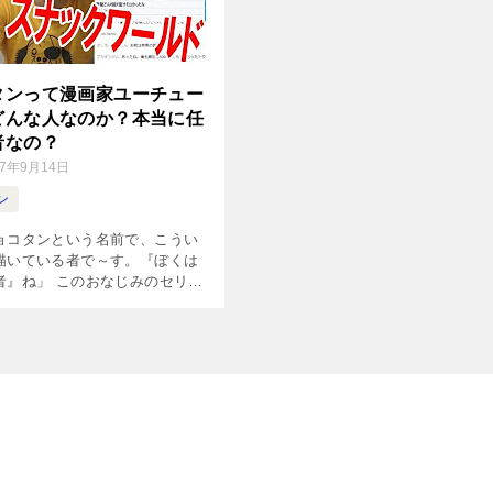
タンって漫画家ユーチュー
どんな人なのか？本当に任
者なの？
17年9月14日
ン
ョコタンという名前で、こうい
描いている者で～す。『ぼくは
者』ね」 このおなじみのセリフ
がスタートするのは、大のゲー
して知られる漫画家のピョコタ
 「オッズ理論」という独特の考