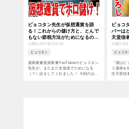
ピョコタン先生が仮想通貨を語
ピョコ
る！これからの儲け方と、とんで
バーは
もない節税方法がためになるの
天堂信
か？
公開日:
2017年12月1日
公開日:
20
ピョコタン
ピョコタ
漫画家兼投資家兼YouTuberのピョコタン
「僕はピ
先生が、またまた生放送でためになる
う漫画を
（？）話をしてくれました！ 今回のお題
任天堂信
は、今話題の仮想通貨についてです！！
から動画
仮想通貨でボロ儲け！口座の残高も見せ
ム好きと
ちゃいます！【ピョコタン】 ピ […]
ン先生。
[…]