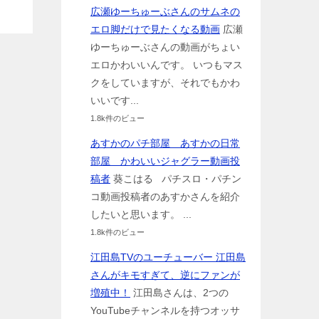
広瀬ゆーちゅーぶさんのサムネの
エロ脚だけで見たくなる動画
広瀬
ゆーちゅーぶさんの動画がちょい
エロかわいいんです。 いつもマス
クをしていますが、それでもかわ
いいです...
1.8k件のビュー
あすかのパチ部屋 あすかの日常
部屋 かわいいジャグラー動画投
稿者
葵こはる パチスロ・パチン
コ動画投稿者のあすかさんを紹介
したいと思います。 ...
1.8k件のビュー
江田島TVのユーチューバー 江田島
さんがキモすぎて、逆にファンが
増殖中！
江田島さんは、2つの
YouTubeチャンネルを持つオッサ