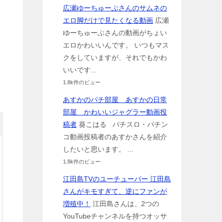
広瀬ゆーちゅーぶさんのサムネの
エロ脚だけで見たくなる動画
広瀬
ゆーちゅーぶさんの動画がちょい
エロかわいいんです。 いつもマス
クをしていますが、それでもかわ
いいです...
1.8k件のビュー
あすかのパチ部屋 あすかの日常
部屋 かわいいジャグラー動画投
稿者
葵こはる パチスロ・パチン
コ動画投稿者のあすかさんを紹介
したいと思います。 ...
1.8k件のビュー
江田島TVのユーチューバー 江田島
さんがキモすぎて、逆にファンが
増殖中！
江田島さんは、2つの
YouTubeチャンネルを持つオッサ