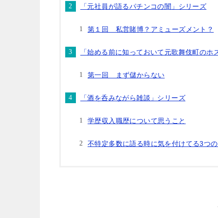
「元社員が語るパチンコの闇」シリーズ
第１回 私営賭博？アミューズメント？
「始める前に知っておいて元歌舞伎町のホ
第一回 まず儲からない
「酒を呑みながら雑談」シリーズ
学歴収入職歴について思うこと
不特定多数に語る時に気を付けてる3つの