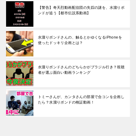
【警告】奇天烈動画配信団の失踪の謎を、水溜りボ
ンドが追う【都市伝説系動画】
水溜りボンドさんの、触るとかゆくなるiPhoneを
使ったドッキリ企画とは？
水溜りボンドさんのどちらかがブラジル行き？視聴
者が選ぶ面白い動画ランキング
トミーさんが、カンタさんの部屋で合コンを企画し
たら？水溜りボンドの検証動画！