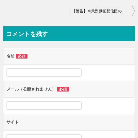
投
【警告】奇天烈動画配信団の失踪の謎を、水溜りボンドが追う【都市伝説系動画】
稿
ナ
コメントを残す
ビ
ゲ
名前
必須
ー
シ
ョ
ン
メール（公開されません）
必須
サイト