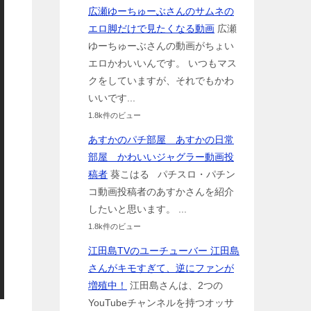
広瀬ゆーちゅーぶさんのサムネの
エロ脚だけで見たくなる動画
広瀬
ゆーちゅーぶさんの動画がちょい
エロかわいいんです。 いつもマス
クをしていますが、それでもかわ
いいです...
1.8k件のビュー
あすかのパチ部屋 あすかの日常
部屋 かわいいジャグラー動画投
稿者
葵こはる パチスロ・パチン
コ動画投稿者のあすかさんを紹介
したいと思います。 ...
1.8k件のビュー
江田島TVのユーチューバー 江田島
さんがキモすぎて、逆にファンが
増殖中！
江田島さんは、2つの
YouTubeチャンネルを持つオッサ