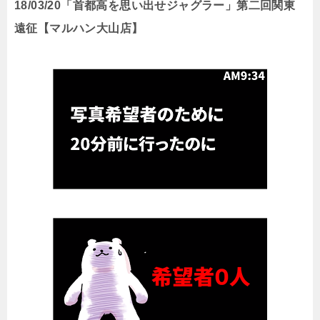
18/03/20「首都高を思い出せジャグラー」第二回関東
遠征【マルハン大山店】