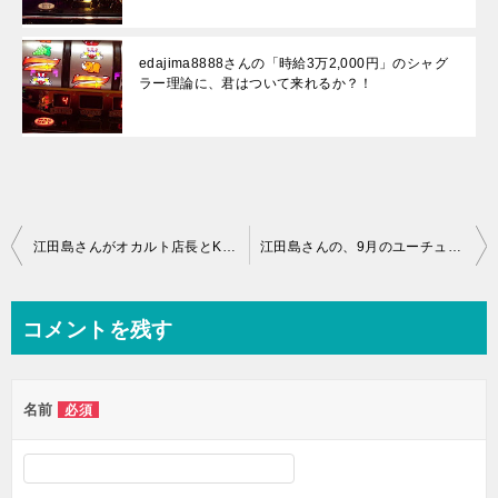
edajima8888さんの「時給3万2,000円」のシャグ
ラー理論に、君はついて来れるか？！
投
江田島さんがオカルト店長とKEIZ田中店でジャグラーをコラボ打ち！
江田島さんの、9月のユーチューブ収益発表とチャンネル登録者数の現状
稿
ナ
コメントを残す
ビ
ゲ
名前
必須
ー
シ
ョ