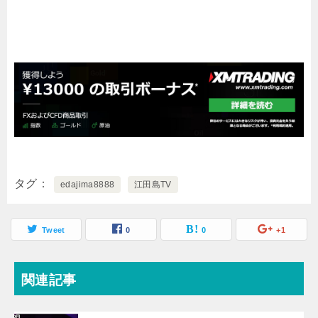
タグ
edajima8888
江田島TV
Tweet
0
0
+1
関連記事