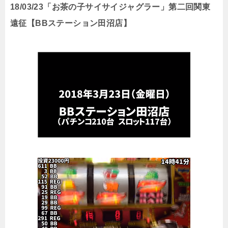
18/03/23「お茶の子サイサイジャグラー」第二回関東
遠征【BBステーション田沼店】