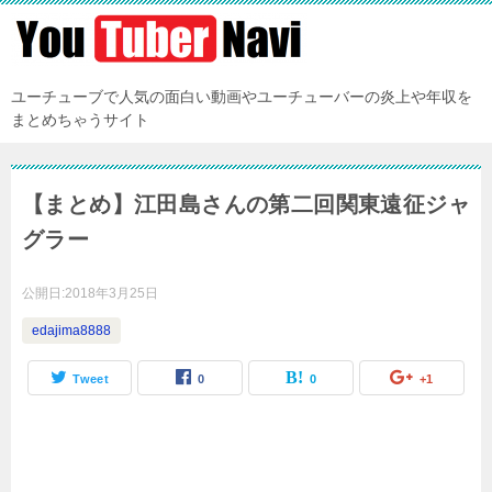
ユーチューブで人気の面白い動画やユーチューバーの炎上や年収を
まとめちゃうサイト
【まとめ】江田島さんの第二回関東遠征ジャ
グラー
公開日:
2018年3月25日
edajima8888
Tweet
0
0
+1