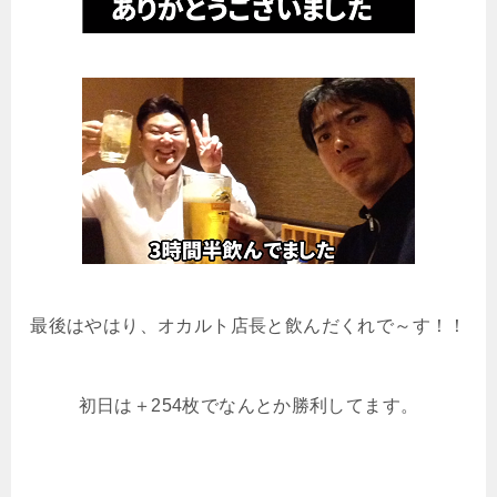
最後はやはり、オカルト店長と飲んだくれで～す！！
初日は＋254枚でなんとか勝利してます。