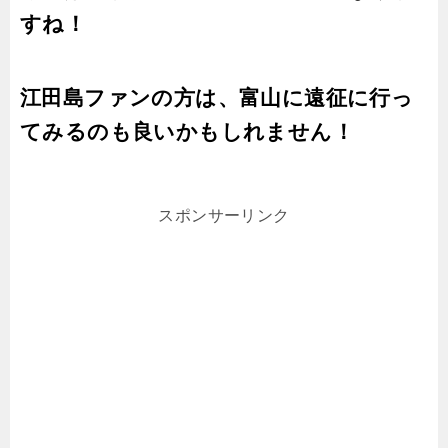
すね！
江田島ファンの方は、富山に遠征に行っ
てみるのも良いかもしれません！
スポンサーリンク