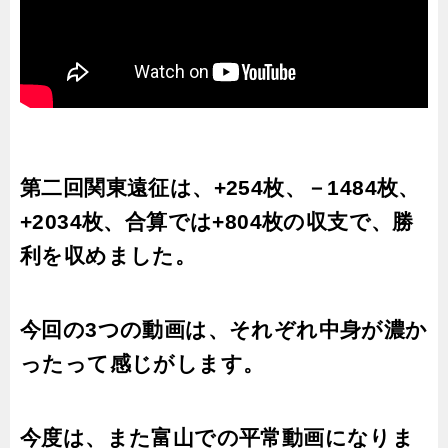
第二回関東遠征は、+254枚、－1484枚、
+2034枚、合算では+804枚の収支で、勝
利を収めました。
今回の3つの動画は、それぞれ中身が濃か
ったって感じがします。
今度は、また富山での平常動画になりま