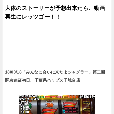
大体のストーリーが予想出来たら、動画
再生にレッツゴー！！
18/03/18「みんなに会いに来たよジャグラー」第二回
関東遠征初日、千葉県ハップス千城台店