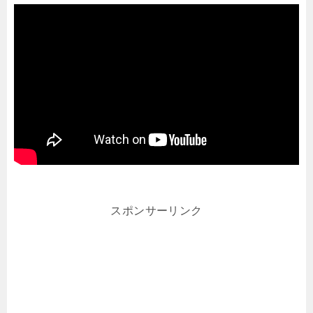
スポンサーリンク