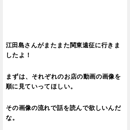
江田島さんがまたまた関東遠征に行きま
したよ！
まずは、それぞれのお店の動画の画像を
順に見ていってほしい。
その画像の流れで話を読んで欲しいんだ
な。