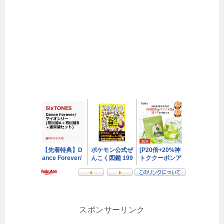
スポンサーリンク