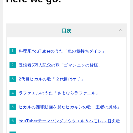
目次
料理系YouTuberのうた「魚の気持ちダイジ」
登録者5万人記念の歌「ゴマンニンの皆様」
2代目ヒカルの歌「２代目はケチ」
ラファエルのうた「さよならラファエル」
ヒカルの謝罪動画を見たヒカキンの歌「王者の風格」
YouTuberテーマソング／ウタエル＆ハモレル 替え歌