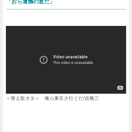
「おら遺憾の意だ」
＜替え歌ネタ＞ 俺ら東京さ行ぐだ/吉幾三