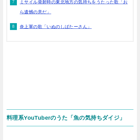
ミサイル発射時の東北地方の気持ちをうたった歌「お
ら遺憾の意だ」
炎上軍の歌「いぬのしばたーさん」
料理系YouTuberのうた「魚の気持ちダイジ」