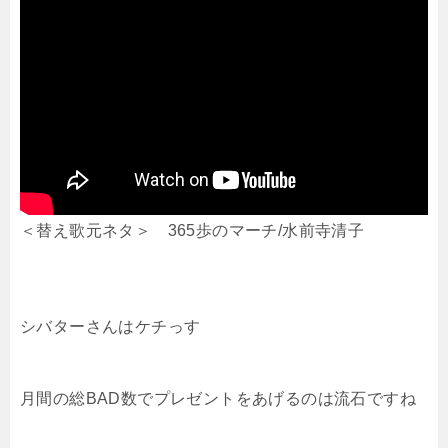
＜替え歌元ネタ＞ 365歩のマーチ/水前寺清子
シバターさんはケチっす
月間の総BAD数でプレゼントをあげるのは流石ですね